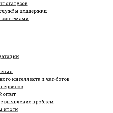
нг статусов
е службы поддержки
 системами
луатации
шения
ого интеллекта и чат-ботов
 сервисов
й опыт
ое выявление проблем
м итоги