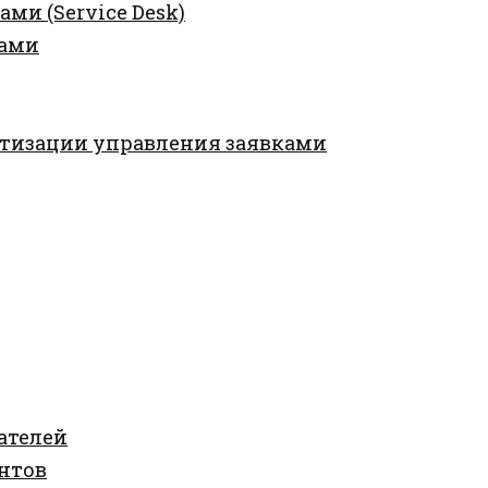
ми (Service Desk)
ками
тизации управления заявками
ателей
нтов