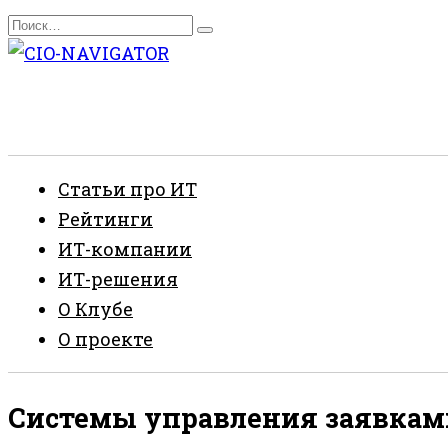
Перейти
Search
к
for:
содержанию
Статьи про ИТ
Рейтинги
ИТ-компании
ИТ-решения
О Клубе
О проекте
Системы управления заявками