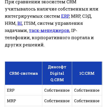
При сравнении экосистем CRM
учитывалось наличие собственных или
интегрируемых систем
ERP
, MRP, СЭД,
HRM,
BI
, ITSM, систем управления
задачами,
таск-менеджеров
, IP-
телефонии, корпоративного портала и
других решений.
Диасофт
CRM-система
Digital
1С:CRM
Q.CRM
ERP
Собственное
Собственное
И
MRP
Собственное
Собственное
И