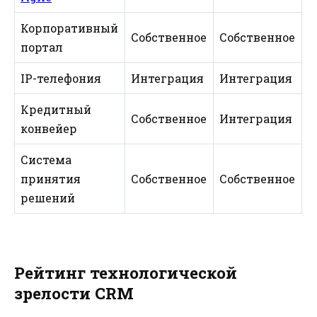
Корпоративный
Собственное
Собственное
С
портал
IP-телефония
Интеграция
Интеграция
И
Кредитный
Собственное
Интеграция
С
конвейер
Система
С
принятия
Собственное
Собственное
н
решений
Рейтинг технологической
зрелости CRM