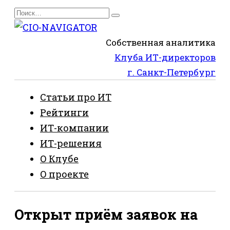
Перейти
Search
к
for:
содержанию
Собственная аналитика
Клуба ИТ-директоров
г. Санкт-Петербург
Статьи про ИТ
Рейтинги
ИТ-компании
ИТ-решения
О Клубе
О проекте
Открыт приём заявок на