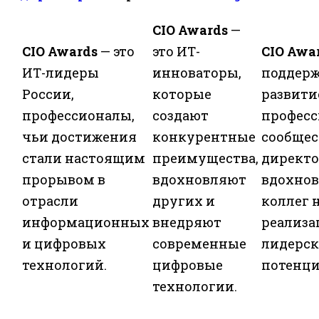
CIO Awards
—
CIO Awards
— это
это ИТ-
CIO Awa
ИТ-лидеры
инноваторы,
поддерж
России,
которые
развити
профессионалы,
создают
професс
чьи достижения
конкурентные
сообщес
стали настоящим
преимущества,
директо
прорывом в
вдохновляют
вдохнов
отрасли
других и
коллег 
информационных
внедряют
реализ
и цифровых
современные
лидерск
технологий.
цифровые
потенци
технологии.