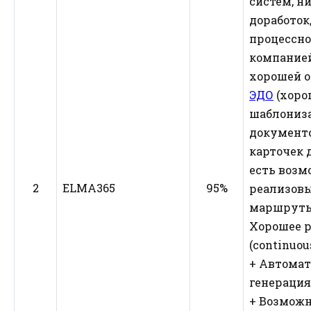
систем, н
доработок
процессно
компание
хорошей 
ЭДО
(хоро
шаблониз
документо
карточек 
есть возм
2
ELMA365
95%
реализов
маршруты
Хорошее р
(continuou
+ Автомат
генерация
+ Возмож