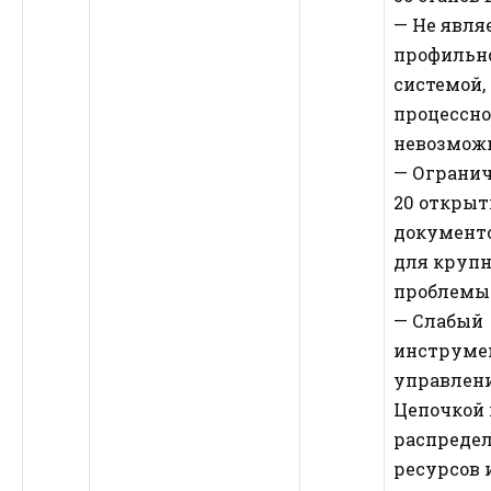
— Не явля
профильн
системой,
процессно
невозможн
— Огранич
20 откры
документо
для крупн
проблемы 
— Слабый
инструме
управлени
Цепочкой 
распреде
ресурсов 