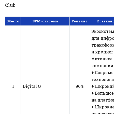
Club.
Место
BPM-система
Рейтинг
Краткая 
Экосистем
для цифр
трансфор
и крупног
Активное 
компании
+ Соврем
технологи
1
Digital Q
96%
+ Широки
+ Большое
на платф
+ Широки
по интегр