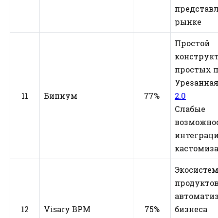
представл
рынке
Простой
конструк
простых п
Урезанна
11
Бипиум
77%
2.0
Слабые
возможно
интеграци
кастомиз
Экосисте
продуктов
автомати
12
Visary BPM
75%
бизнеса