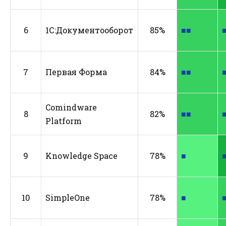
6
1С:Документооборот
85%
■■
7
Первая Форма
84%
■■
Comindware
8
82%
■■
Platform
9
Knowledge Space
78%
■
10
SimpleOne
78%
■