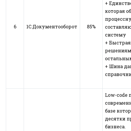
+ Единств
которая о
процессн
6
1С:Документооборот
85%
составля
систему
+ Быстрая
решениями
остальным
+ Шина д
справочн
Low-code 
современн
базе кото
десятки 
бизнеса.