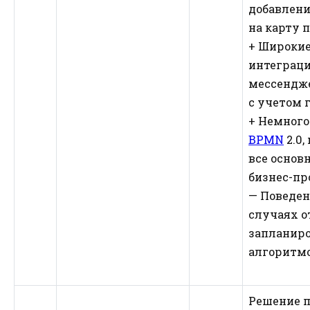
добавлени
на карту 
+ Широки
интеграци
мессендже
с учетом 
+ Немног
BPMN
2.0,
все основ
бизнес-пр
— Поведен
случаях о
запланир
алгоритм
Решение п