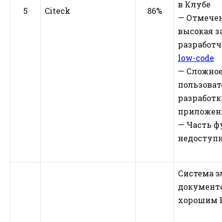
в Клубе
5
Citeck
86%
— Отмечен
высокая з
разработ
low-code
— Сложное
пользоват
разработк
приложен
— Часть ф
недоступн
Система э
документо
хорошим 