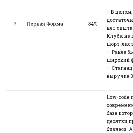
+ В целом
достаточн
7
Первая Форма
84%
нет опыта
Клубе; не
шорт-лис
— Ранее б
широкий 
— Стагнац
выручке 3
Low-code 
современн
базе кото
десятки 
бизнеса. 