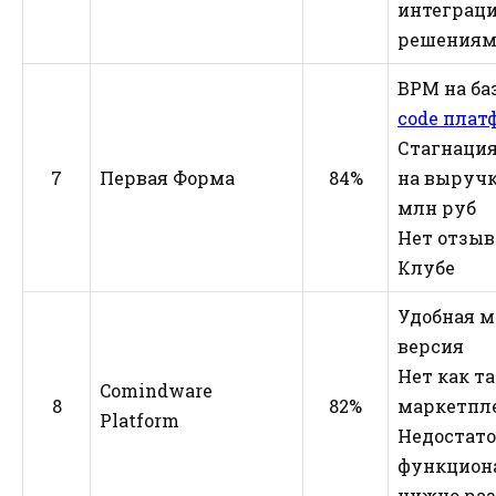
интеграци
решениям
ВРМ на ба
code пла
Стагнация
7
Первая Форма
84%
на выручк
млн руб
Нет отзыв
Клубе
Удобная 
версия
Нет как т
Comindware
8
82%
маркетпл
Platform
Недостат
функцион
нужно ра