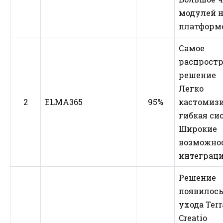
модулей 
платформ
Самое
распрост
решение
Легко
2
ELMA365
95%
кастомизи
гибкая си
Широкие
возможно
интеграц
Решение
появилось
ухода Terr
Creatio