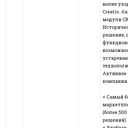
волне уход
Creatio. А
модули CR
Историчес
решение, 
функцион
возможнос
устарева
технологи
Активное 
компании
+ Самый 
маркетпл
(более 50
решений)
+ Удобная