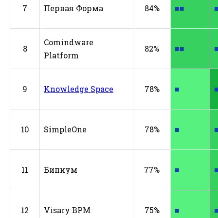
7
Первая Форма
84%
■■
Comindware
8
82%
■■
Platform
9
Knowledge Space
78%
■
10
SimpleOne
78%
■
11
Бипиум
77%
■
12
Visary BPM
75%
■