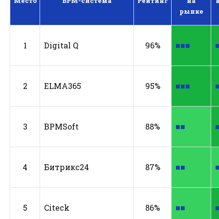
Место
BPM-система
Рейтинг
на
рынке
1
Digital Q
96%
■■■
2
ELMA365
95%
■■■
3
BPMSoft
88%
■■
4
Битрикс24
87%
■■
5
Citeck
86%
■■