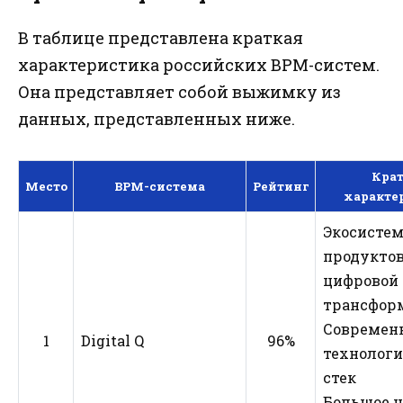
В таблице представлена краткая
характеристика российских BPM-систем.
Она представляет собой выжимку из
данных, представленных ниже.
Крат
Место
BPM-система
Рейтинг
характе
Экосисте
продуктов
цифровой
трансфор
Современ
1
Digital Q
96%
технолог
стек
Большое 