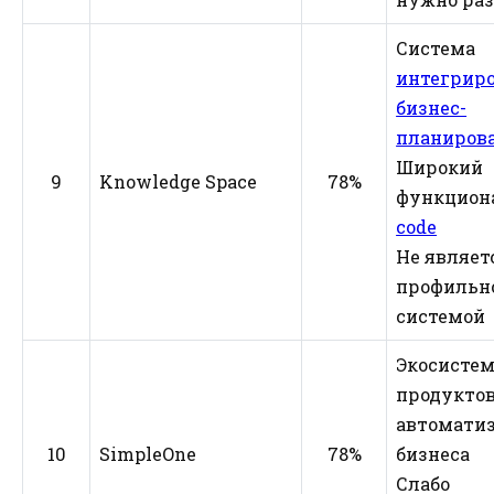
Система
интегрир
бизнес-
планиров
Широкий
9
Knowledge Space
78%
функцион
code
Не являет
профильн
системой
Экосисте
продуктов
автомати
10
SimpleOne
78%
бизнеса
Слабо