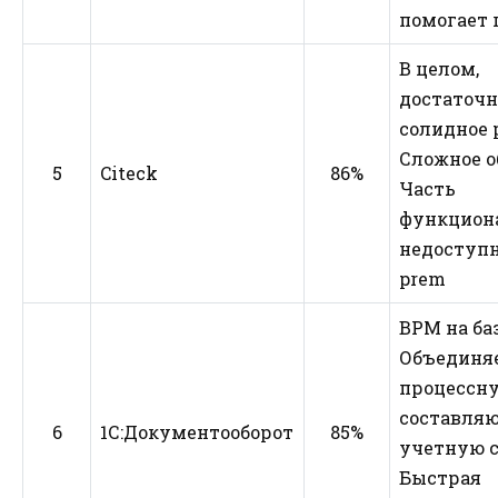
помогает 
В целом,
достаточн
солидное
Сложное о
5
Citeck
86%
Часть
функцион
недоступн
prem
ВРМ на ба
Объединя
процессн
составля
6
1С:Документооборот
85%
учетную 
Быстрая