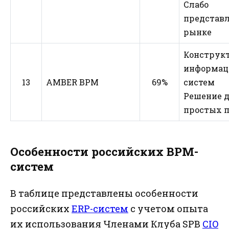
Слабо
представл
рынке
Конструк
информац
13
AMBER BPM
69%
систем
Решение 
простых п
Особенности российских BPM-
систем
В таблице представлены особенности
российских
ERP-систем
с учетом опыта
их использования Членами Клуба SPB
CIO