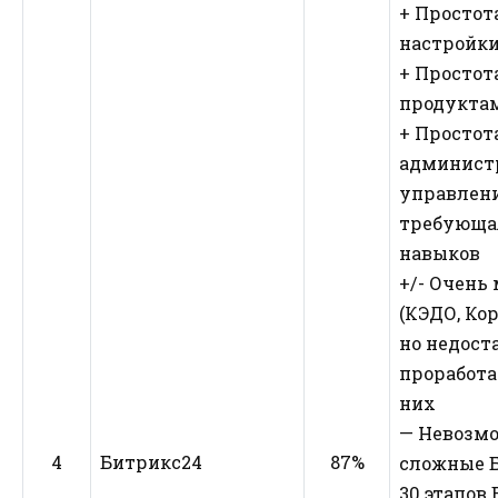
+ Простот
настройк
+ Простот
продуктам
+ Простот
админист
управлени
требующа
навыков
+/- Очень
(КЭДО, Кор
но недост
проработа
них
— Невозм
4
Битрикс24
87%
сложные Б
30 этапов 