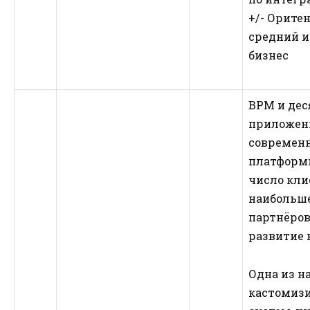
+/- Орите
средний 
бизнес
BPM и дес
приложени
современн
платформ
число кли
наибольше
партнёров
развитие 
Одна из н
кастомиз