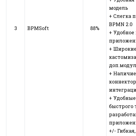
модель
+ Слегка 
BPMN 2.0
3
BPMSoft
88%
+ Удобное
приложен
+ Широки
кастомиза
доп.модул
+ Наличие
коннектор
интеграц
+ Удобные
быстрого 
разработ
приложен
+/- Гибкая