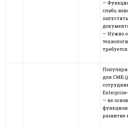
— Функцио
слабо; не
запустить
документ
— Нужно 
технологи
требуется
Популярн
для СМБ (
сотрудник
Enterpris
— не осно
функциона
развитие