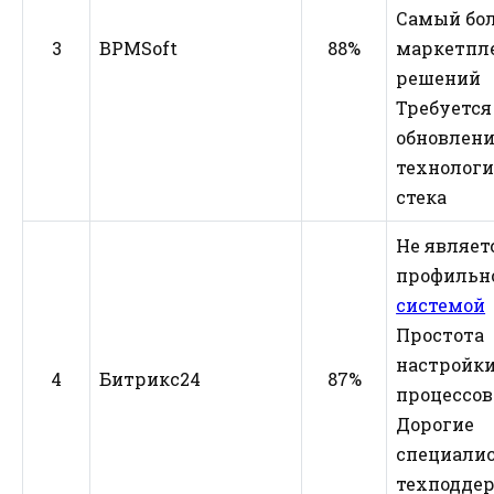
Самый бо
3
BPMSoft
88%
маркетпл
решений
Требуется
обновлен
технологи
стека
Не являет
профильн
системой
Простота
настройки
4
Битрикс24
87%
процессов
Дорогие
специалис
техподде