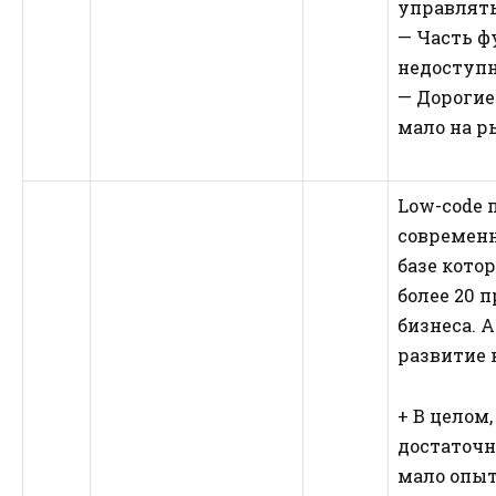
управлять
— Часть ф
недоступн
— Дорогие
мало на р
Low-code 
современн
базе кото
более 20 
бизнеса. 
развитие
+ В целом
достаточн
мало опыт