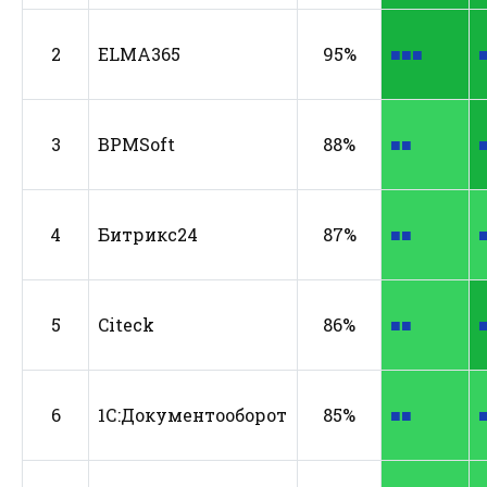
2
ELMA365
95%
■■■
3
BPMSoft
88%
■■
4
Битрикс24
87%
■■
5
Citeck
86%
■■
6
1С:Документооборот
85%
■■