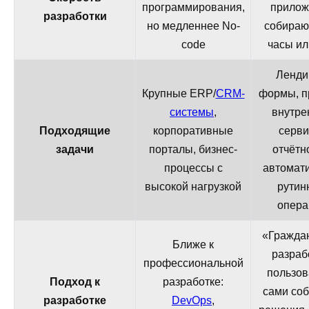
программирования,
прилож
разработки
но медленнее No-
собираю
code
часы ил
Ленди
Крупные ERP/
CRM-
формы, п
системы
,
внутре
Подходящие
корпоративные
серви
задачи
порталы, бизнес-
отчётн
процессы с
автомат
высокой нагрузкой
рутин
опера
«Гражда
Ближе к
разраб
профессиональной
пользов
Подход к
разработке:
сами со
разработке
DevOps
,