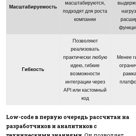
масштабируются,
выдерж
Масштабируемость
подходят для роста
нагруз
компании
расши
функци
Позволяют
реализовать
практически любую
Менее г
идею, гибкие
ограни
Гибкость
возможности
рамк
интеграции через
платф
API или кастомный
код
Low-code в первую очередь рассчитан на
разработчиков и аналитиков с
техническими знаниями.
Он позволяет