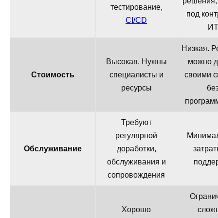
решения,
тестирование,
под кон
CI/CD
И
Низкая. 
Высокая. Нужны
можно д
Стоимость
специалисты и
своими с
ресурсы
бе
програм
Требуют
регулярной
Минима
Обслуживание
доработки,
затрат
обслуживания и
подде
сопровождения
Ограни
Хорошо
слож