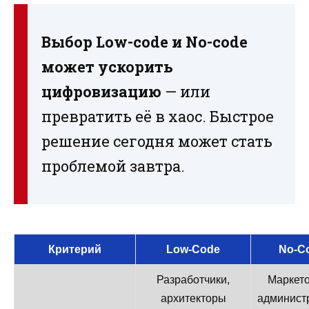
Выбор Low-code и No-code
может ускорить
цифровизацию
— или
превратить её в хаос. Быстрое
решение сегодня может стать
проблемой завтра.
Критерий
Low-Code
No-C
Разработчики,
Маркето
архитекторы
админист