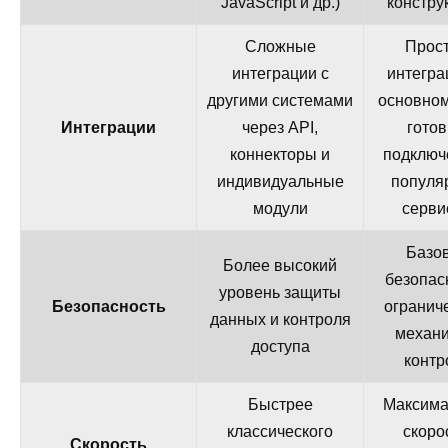
JavaScript и др.)
констру
Сложные
Прос
интеграции с
интегра
другими системами
основном
Интеграции
через API,
гото
коннекторы и
подключ
индивидуальные
популя
модули
серви
Базо
Более высокий
безопас
уровень защиты
Безопасность
огранич
данных и контроля
механ
доступа
контр
Быстрее
Максима
классического
скоро
Скорость