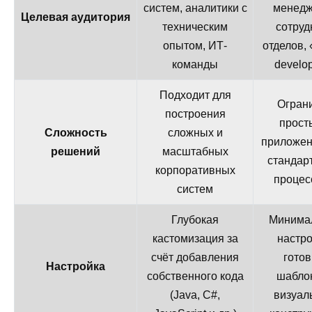
систем, аналитики с
менедж
Целевая аудитория
техническим
сотруд
опытом, ИТ-
отделов, 
команды
develo
Подходит для
Огран
построения
прост
Сложность
сложных и
приложен
решений
масштабных
стандар
корпоративных
процес
систем
Глубокая
Минима
кастомизация за
настро
счёт добавления
гото
Настройка
собственного кода
шабло
(Java, C#,
визуал