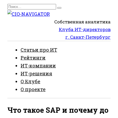
Перейти
Search
к
for:
содержанию
Собственная аналитика
Клуба ИТ-директоров
г. Санкт-Петербург
Статьи про ИТ
Рейтинги
ИТ-компании
ИТ-решения
О Клубе
О проекте
Что такое SAP и почему до