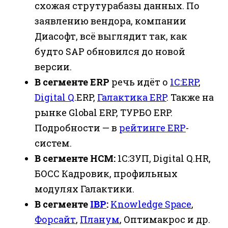
схожая струтурабазы данных. По
заявлению вендора, компании
Диасофт, всё выглядит так, как
будто SAP обновился до новой
версии.
В сегменте ERP
речь идёт о
1С:ERP
,
Digital Q
.ERP,
Галактика ERP
. Также на
рынке Global ERP, ТУРБО ERP.
Подробности — в
рейтинге ERP
-
систем.
В сегменте HCM:
1С:ЗУП, Digital Q.HR,
БОСС Кадровик, профильных
модулях Галактики.
В сегменте
IBP
:
Knowledge Space
,
Форсайт
,
Планум
, Оптимакрос и др.