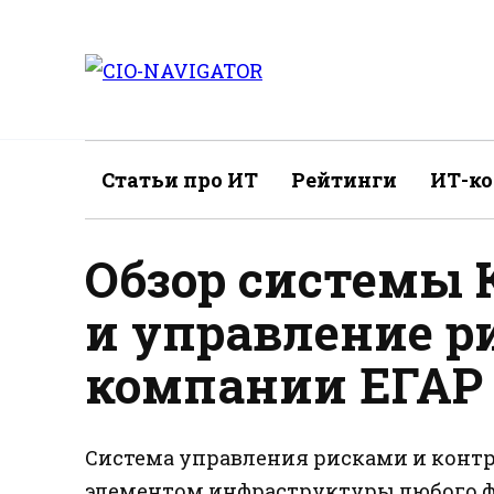
Перейти
к
содержанию
Статьи про ИТ
Рейтинги
ИТ-к
Обзор системы 
и управление р
компании ЕГАР
Система управления рисками и конт
элементом инфраструктуры любого ф