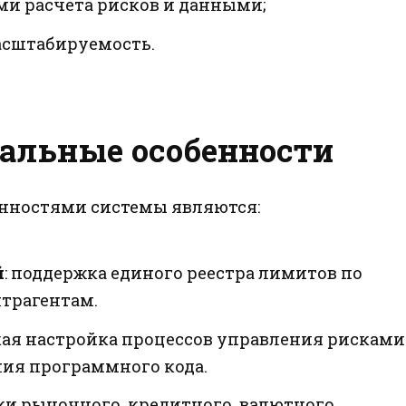
и расчета рисков и данными;
асштабируемость.
альные особенности
ностями системы являются:
й
: поддержка единого реестра лимитов по
трагентам.
бкая настройка процессов управления рисками
ния программного кода.
ки рыночного, кредитного, валютного,