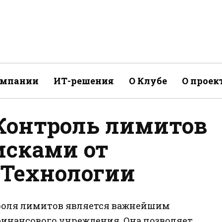
омпании
ИТ-решения
О Клубе
О проек
Контроль лимитов
исками от
 Технологии
роля лимитов является важнейшим
инансового учреждения. Она позволяет