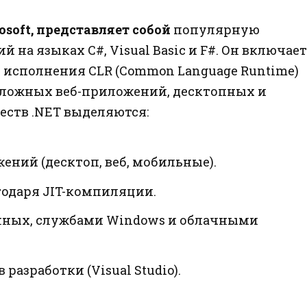
soft, представляет собой
популярную
на языках C#, Visual Basic и F#. Он включает
 исполнения CLR (Common Language Runtime)
сложных веб-приложений, десктопных и
ств .NET выделяются:
ний (десктоп, веб, мобильные).
годаря JIT-компиляции.
анных, службами Windows и облачными
азработки (Visual Studio).