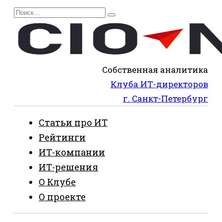
Перейти
Search
к
for:
содержанию
Собственная аналитика
Клуба ИТ-директоров
г. Санкт-Петербург
Статьи про ИТ
Рейтинги
ИТ-компании
ИТ-решения
О Клубе
О проекте