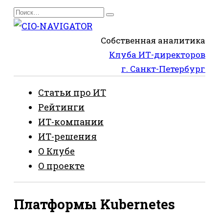
Перейти
Search
к
for:
содержанию
Собственная аналитика
Клуба ИТ-директоров
г. Санкт-Петербург
Статьи про ИТ
Рейтинги
ИТ-компании
ИТ-решения
О Клубе
О проекте
Платформы Kubernetes