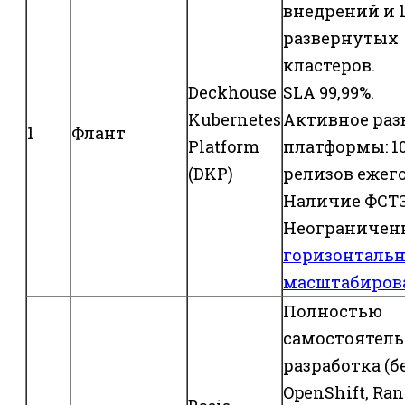
внедрений и 1
развернутых
кластеров.
Deckhouse
SLA 99,99%.
Kubernetes
Активное раз
1
Флант
Platform
платформы: 1
(DKP)
релизов ежег
Наличие ФСТ
Неограничен
горизонтальн
масштабиров
Полностью
самостоятел
разработка (б
OpenShift, Ran