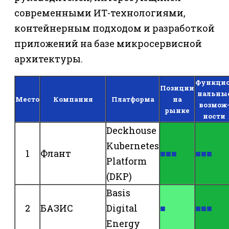
современными ИТ-технологиями,
контейнерным подходом и разработкой
приложений на базе микросервисной
архитектуры.
Функцио
Позиции
нальны
Место
Компания
Платформа
на
возмож
рынке
ности
Deckhouse
Kubernetes
1
Флант
■■■
■■■
Platform
(DKP)
Basis
2
БАЗИС
Digital
■
■■■
Energy