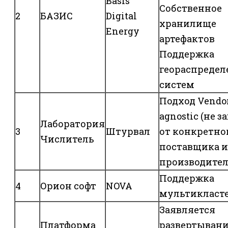
Basis
Собственное
2
БАЗИС
Digital
хранилище
Energy
артефактов
Поддержка
геораспреде
систем
Подход Vendo
agnostic (не з
Лаборатория
3
Штурвал
от конкретно
Числитель
поставщика 
производител
Поддержка
4
Орион софт
NOVA
мультикласт
Заявляется
Платформа
развертывание