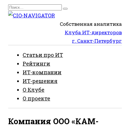
Перейти
Search
к
for:
содержанию
Собственная аналитика
Клуба ИТ-директоров
г. Санкт-Петербург
Статьи про ИТ
Рейтинги
ИТ-компании
ИТ-решения
О Клубе
О проекте
Компания ООО «КАМ-