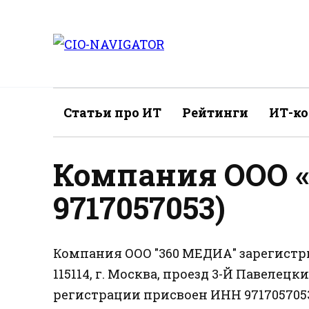
Перейти
к
содержанию
Статьи про ИТ
Рейтинги
ИТ-к
Компания ООО 
9717057053)
Компания ООО "360 МЕДИА" зарегистри
115114, г. Москва, проезд 3-Й Павелецкий
регистрации присвоен ИНН 9717057053