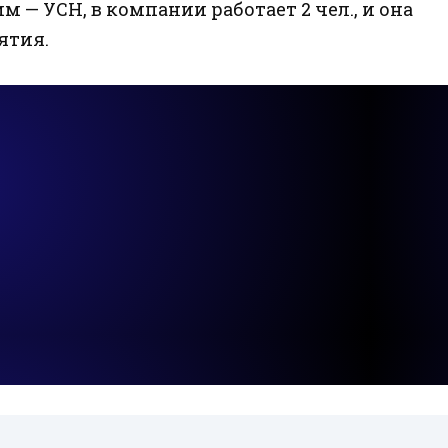
им — УСН, в компании работает 2 чел., и она
ятия.