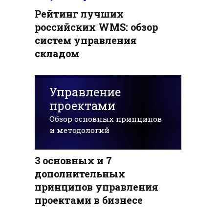
Рейтинг лучших
российских WMS: обзор
систем управления
складом
Управление
проектами
Обзор основных принципов
и методологий
3 основных и 7
дополнительных
принципов управления
проектами в бизнесе