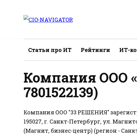
Перейти
к
содержанию
Статьи про ИТ
Рейтинги
ИТ-к
Компания ООО 
7801522139)
Компания ООО "33 РЕШЕНИЯ" зарегистр
195027, г. Санкт-Петербург, ул. Магнито
(Магнит, бизнес-центр) (регион - Са