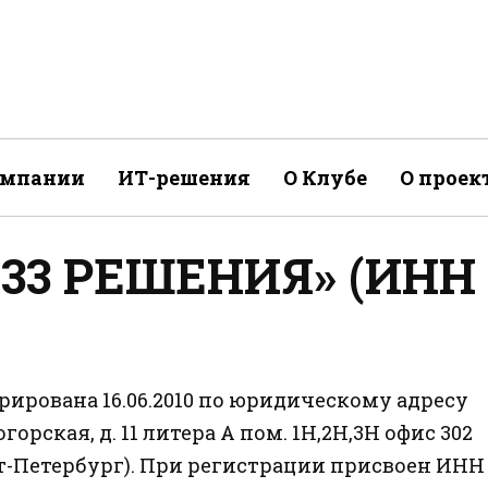
омпании
ИТ-решения
О Клубе
О проек
«33 РЕШЕНИЯ» (ИНН
ирована 16.06.2010 по юридическому адресу
горская, д. 11 литера А пом. 1Н,2Н,3Н офис 302
нкт-Петербург). При регистрации присвоен ИНН