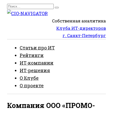
Перейти
Search
к
for:
содержанию
Собственная аналитика
Клуба ИТ-директоров
г. Санкт-Петербург
Статьи про ИТ
Рейтинги
ИТ-компании
ИТ-решения
О Клубе
О проекте
Компания ООО «ПРОМО-