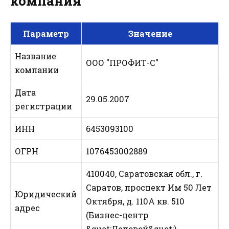
компания
Параметр
Значение
Название
ООО "ПРОФИТ-С"
компании
Дата
29.05.2007
регистрации
ИНН
6453093100
ОГРН
1076453002889
410040, Саратовская обл., г.
Саратов, проспект Им 50 Лет
Юридический
Октября, д. 110А кв. 510
адрес
(Бизнес-центр
&quot;Деловой&quot;)