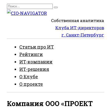
Перейти
Search
к
for:
содержанию
Собственная аналитика
Клуба ИТ-директоров
г. Санкт-Петербург
Статьи про ИТ
Рейтинги
ИТ-компании
ИТ-решения
О Клубе
О проекте
Компания ООО «ПРОЕКТ