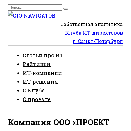
Перейти
Search
к
for:
содержанию
Собственная аналитика
Клуба ИТ-директоров
г. Санкт-Петербург
Статьи про ИТ
Рейтинги
ИТ-компании
ИТ-решения
О Клубе
О проекте
Компания ООО «ПРОЕКТ