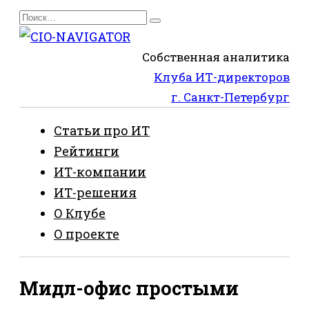
Перейти
Search
к
for:
содержанию
Собственная аналитика
Клуба ИТ-директоров
г. Санкт-Петербург
Статьи про ИТ
Рейтинги
ИТ-компании
ИТ-решения
О Клубе
О проекте
Мидл-офис простыми