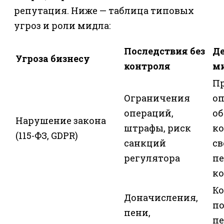
репутация. Ниже — таблица типовых
угроз и роли мидла:
Последствия без
Д
Угроза бизнесу
контроля
м
П
Ограничения
о
операций,
об
Нарушение закона
штрафы, риск
ко
(115-ФЗ, GDPR)
санкций
св
регулятора
п
к
К
Доначисления,
п
пени,
п