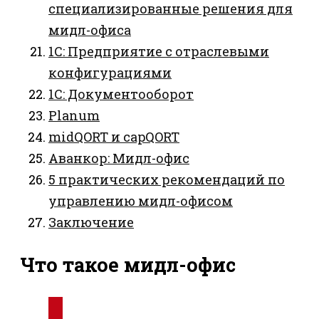
специализированные решения для
мидл-офиса
1С: Предприятие с отраслевыми
конфигурациями
1С: Документооборот
Planum
midQORT и capQORT
Аванкор: Мидл-офис
5 практических рекомендаций по
управлению мидл-офисом
Заключение
Что такое мидл-офис