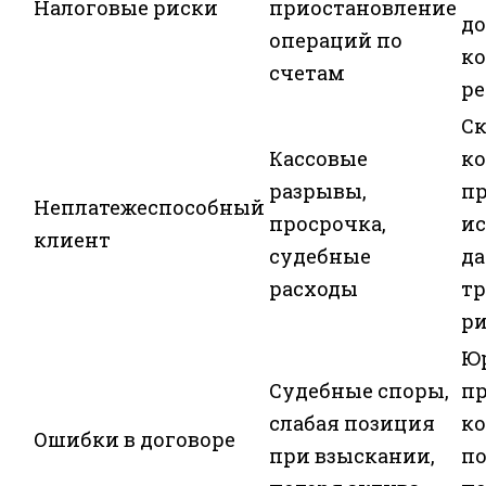
Налоговые риски
приостановление
до
операций по
ко
счетам
ре
С
Кассовые
ко
разрывы,
пр
Неплатежеспособный
просрочка,
и
клиент
судебные
д
расходы
т
ри
Ю
Судебные споры,
пр
слабая позиция
к
Ошибки в договоре
при взыскании,
п