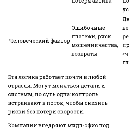
потеря актива
по
у
Д
Ошибочные
в
платежи, риск
ре
Человеческий фактор
мошенничества,
п
возвраты
«ч
гл
Эта логика работает почти в любой
отрасли. Могут меняться детали и
системы, но суть одна: контроль
встраивают в поток, чтобы снизить
риски без потери скорости.
Компании внедряют мидл-офис под