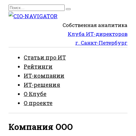
Перейти
Search
к
for:
содержанию
Собственная аналитика
Клуба ИТ-директоров
г. Санкт-Петербург
Статьи про ИТ
Рейтинги
ИТ-компании
ИТ-решения
О Клубе
О проекте
Компания ООО