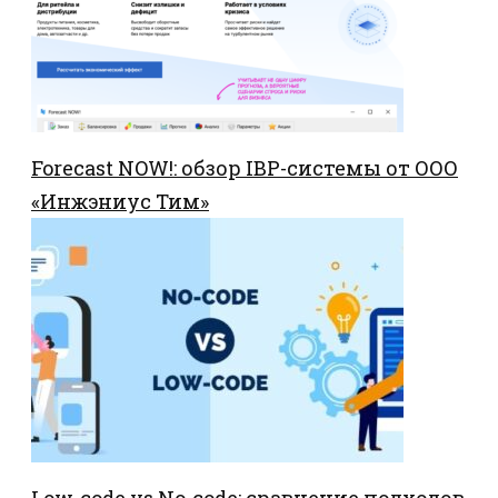
Forecast NOW!: обзор IBP-системы от ООО
«Инжэниус Тим»
Low-code vs No-code: сравнение подходов