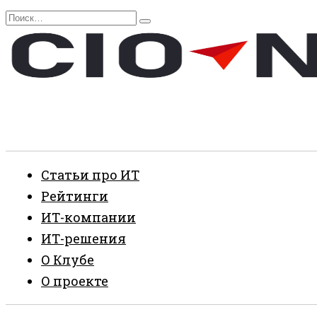
Перейти
Search
к
for:
содержанию
Статьи про ИТ
Рейтинги
ИТ-компании
ИТ-решения
О Клубе
О проекте