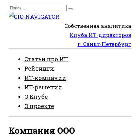
Перейти
Search
к
for:
содержанию
Собственная аналитика
Клуба ИТ-директоров
г. Санкт-Петербург
Статьи про ИТ
Рейтинги
ИТ-компании
ИТ-решения
О Клубе
О проекте
Компания ООО