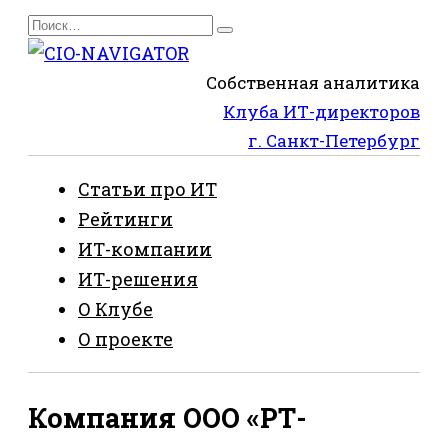
Перейти
Search
к
for:
содержанию
Собственная аналитика
Клуба ИТ-директоров
г. Санкт-Петербург
Статьи про ИТ
Рейтинги
ИТ-компании
ИТ-решения
О Клубе
О проекте
Компания ООО «РТ-