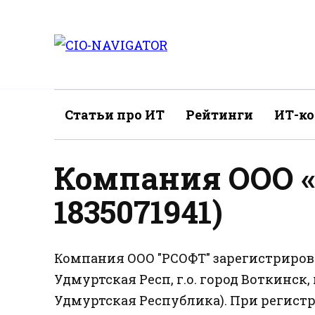
Перейти
к
содержанию
Статьи про ИТ
Рейтинги
ИТ-к
Компания ООО 
1835071941)
Компания ООО "РСОФТ" зарегистрирова
Удмуртская Респ, г.о. город Воткинск, г
Удмуртская Республика). При регистр