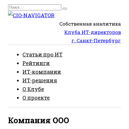
Перейти
Search
к
for:
содержанию
Собственная аналитика
Клуба ИТ-директоров
г. Санкт-Петербург
Статьи про ИТ
Рейтинги
ИТ-компании
ИТ-решения
О Клубе
О проекте
Компания ООО