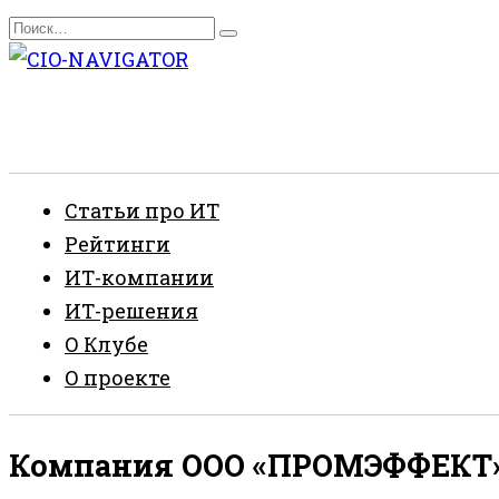
Перейти
Search
к
for:
содержанию
Статьи про ИТ
Рейтинги
ИТ-компании
ИТ-решения
О Клубе
О проекте
Компания ООО «ПРОМЭФФЕКТ» 