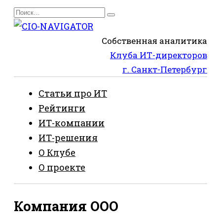
Перейти
Search
к
for:
содержанию
Собственная аналитика
Клуба ИТ-директоров
г. Санкт-Петербург
Статьи про ИТ
Рейтинги
ИТ-компании
ИТ-решения
О Клубе
О проекте
Компания ООО