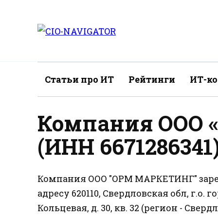
Перейти
к
содержанию
Статьи про ИТ
Рейтинги
ИТ-к
Компания ООО 
(ИНН 6671286341
Компания ООО "ОРМ МАРКЕТИНГ" зарег
адресу 620110, Свердловская обл, г.о. 
Кольцевая, д. 30, кв. 32 (регион - Све