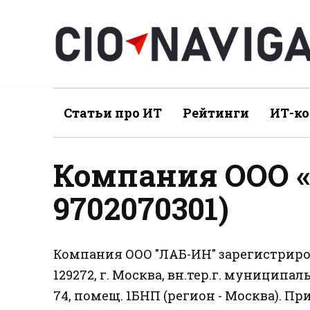
Перейти
к
содержанию
Статьи про ИТ
Рейтинги
ИТ-к
Компания ООО 
9702070301)
Компания ООО "ЛАБ-ИН" зарегистриров
129272, г. Москва, вн.тер.г. муницип
74, помещ. 1БНП (регион - Москва). П