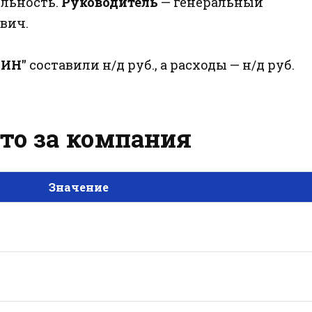
ельность.
Руководитель
— генеральный
вич.
-ИН"
составили н/д руб., а расходы — н/д руб.
это за компания
Значение