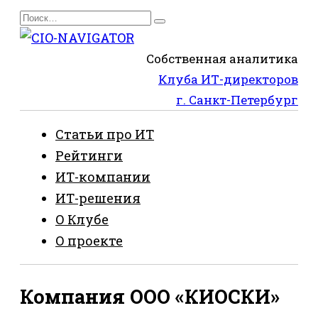
Перейти
Search
к
for:
содержанию
Собственная аналитика
Клуба ИТ-директоров
г. Санкт-Петербург
Статьи про ИТ
Рейтинги
ИТ-компании
ИТ-решения
О Клубе
О проекте
Компания ООО «КИОСКИ»