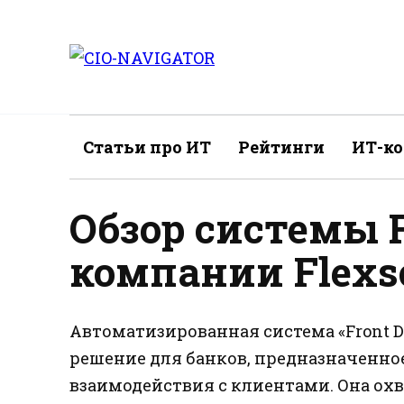
Перейти
к
содержанию
Статьи про ИТ
Рейтинги
ИТ-к
Обзор системы F
компании Flexs
Автоматизированная система «Front D
решение для банков, предназначенно
взаимодействия с клиентами. Она охв