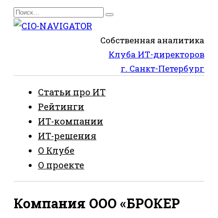
Перейти
Search
к
for:
содержанию
Собственная аналитика
Клуба ИТ-директоров
г. Санкт-Петербург
Статьи про ИТ
Рейтинги
ИТ-компании
ИТ-решения
О Клубе
О проекте
Компания ООО «БРОКЕР