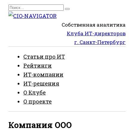
Перейти
Search
к
for:
содержанию
Собственная аналитика
Клуба ИТ-директоров
г. Санкт-Петербург
Статьи про ИТ
Рейтинги
ИТ-компании
ИТ-решения
О Клубе
О проекте
Компания ООО