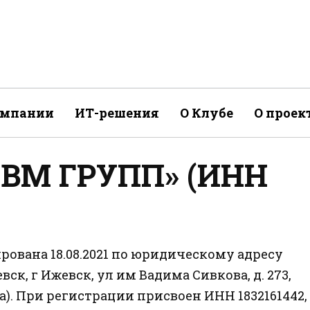
омпании
ИТ-решения
О Клубе
О проек
«ВМ ГРУПП» (ИНН
ована 18.08.2021 по юридическому адресу
евск, г Ижевск, ул им Вадима Сивкова, д. 273,
ка). При регистрации присвоен ИНН 1832161442,