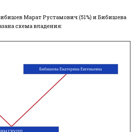
ибишев Марат Рустамович (51%) и Бибишева
азана схема владения:
Бибишева Екатерина Евгеньевна
ВМ ГРУПП