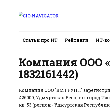
Перейти
к
содержанию
Статьи про ИТ
Рейтинги
ИТ-к
Компания ООО 
1832161442)
Компания ООО "ВМ ГРУПП" зарегистрир
426000, Удмуртская Респ, г.о. город Иж
кв. 53 (регион - Удмуртская Республи