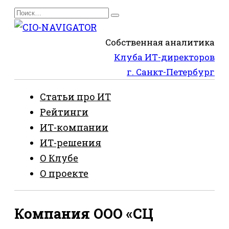
Перейти
Search
к
for:
содержанию
Собственная аналитика
Клуба ИТ-директоров
г. Санкт-Петербург
Статьи про ИТ
Рейтинги
ИТ-компании
ИТ-решения
О Клубе
О проекте
Компания ООО «СЦ