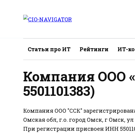
Перейти
к
содержанию
Статьи про ИТ
Рейтинги
ИТ-к
Компания ООО «
5501101383)
Компания ООО "ССК" зарегистрирована 
Омская обл, г.о. город Омск, г Омск, ул
При регистрации присвоен ИНН 5501101