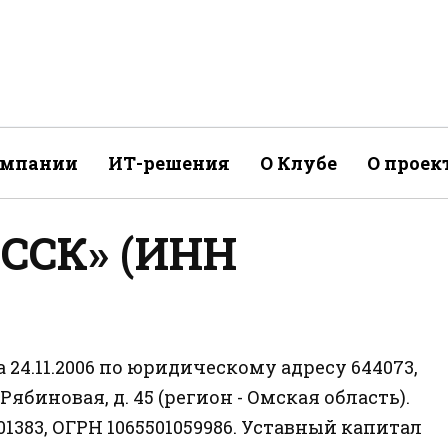
омпании
ИТ-решения
О Клубе
О проек
ССК» (ИНН
24.11.2006 по юридическому адресу 644073,
 Рябиновая, д. 45 (регион - Омская область).
383, ОГРН 1065501059986. Уставный капитал