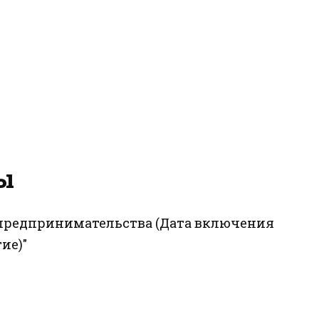
ы
о предпринимательства (Дата включения
ие)"