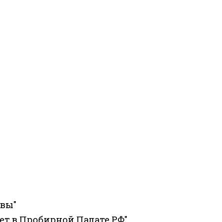
вы"
чет в Пробирной Палате РФ"