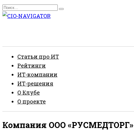
Перейти
Search
к
for:
содержанию
Статьи про ИТ
Рейтинги
ИТ-компании
ИТ-решения
О Клубе
О проекте
Компания ООО «РУСМЕДТОРГ» (