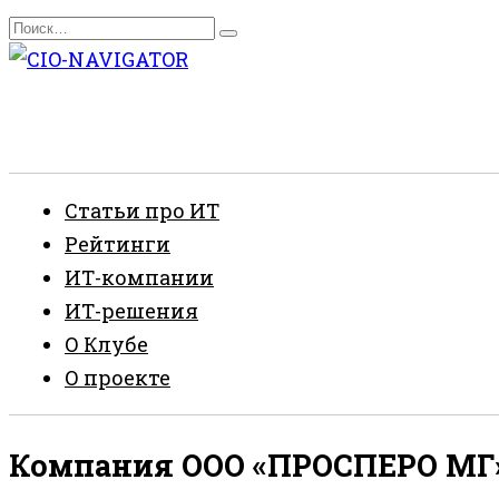
Перейти
Search
к
for:
содержанию
Статьи про ИТ
Рейтинги
ИТ-компании
ИТ-решения
О Клубе
О проекте
Компания ООО «ПРОСПЕРО МГ» 