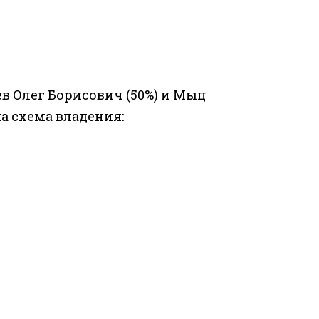
в Олег Борисович (50%) и Мыц
а схема владения: