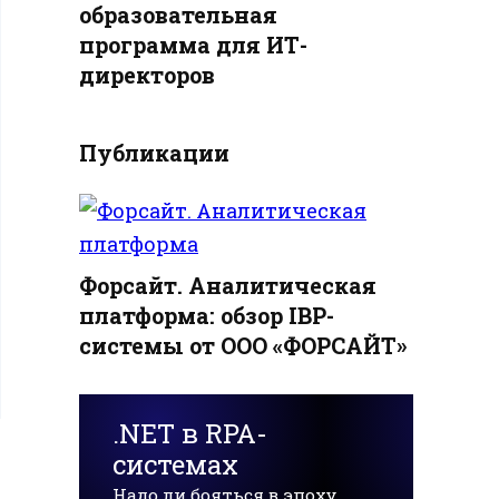
образовательная
программа для ИТ-
директоров
Публикации
Форсайт. Аналитическая
платформа: обзор IBP-
системы от ООО «ФОРСАЙТ»
.NET в RPA-
системах
Надо ли бояться в эпоху