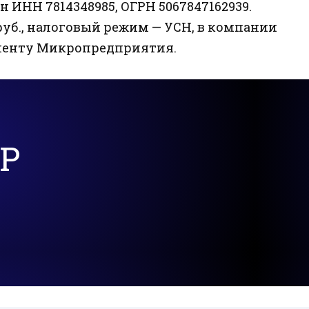
 ИНН 7814348985, ОГРН 5067847162939.
 руб., налоговый режим — УСН, в компании
егменту Микропредприятия.
Р