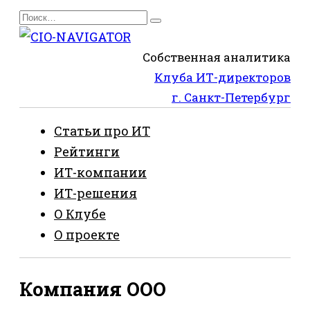
Перейти
Search
к
for:
содержанию
Собственная аналитика
Клуба ИТ-директоров
г. Санкт-Петербург
Статьи про ИТ
Рейтинги
ИТ-компании
ИТ-решения
О Клубе
О проекте
Компания ООО