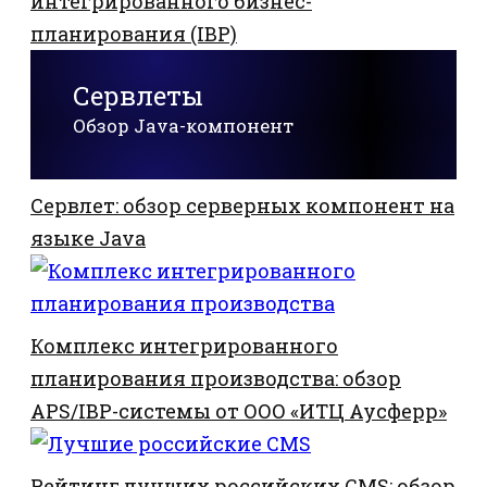
интегрированного бизнес-
планирования (IBP)
Сервлеты
Обзор Java-компонент
Сервлет: обзор серверных компонент на
языке Java
Комплекс интегрированного
планирования производства: обзор
APS/IBP-системы от ООО «ИТЦ Аусферр»
Рейтинг лучших российских CMS: обзор