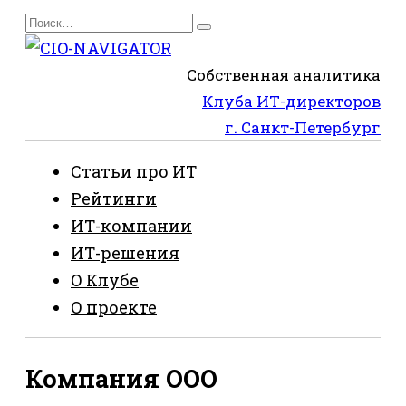
Перейти
Search
к
for:
содержанию
Собственная аналитика
Клуба ИТ-директоров
г. Санкт-Петербург
Статьи про ИТ
Рейтинги
ИТ-компании
ИТ-решения
О Клубе
О проекте
Компания ООО