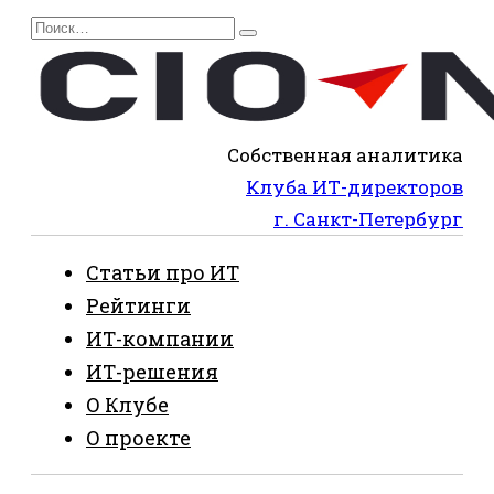
Перейти
Search
к
for:
содержанию
Собственная аналитика
Клуба ИТ-директоров
г. Санкт-Петербург
Статьи про ИТ
Рейтинги
ИТ-компании
ИТ-решения
О Клубе
О проекте