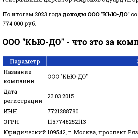
По итогам 2023 года
доходы ООО "КЬЮ-ДО"
со
774 000 руб.
ООО "КЬЮ-ДО" - что это за ко
Параметр
Название
ООО "КЬЮ-ДО"
компании
Дата
23.03.2015
регистрации
ИНН
7721288780
ОГРН
1157746252113
Юридический
109542, г. Москва, проспект Ряза