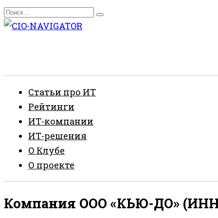
Перейти
Search
к
for:
содержанию
Статьи про ИТ
Рейтинги
ИТ-компании
ИТ-решения
О Клубе
О проекте
Компания ООО «КЬЮ-ДО» (ИНН 