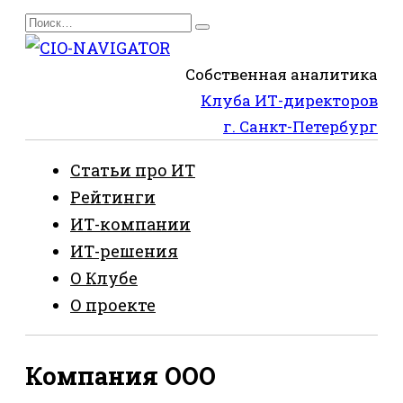
Перейти
Search
к
for:
содержанию
Собственная аналитика
Клуба ИТ-директоров
г. Санкт-Петербург
Статьи про ИТ
Рейтинги
ИТ-компании
ИТ-решения
О Клубе
О проекте
Компания ООО