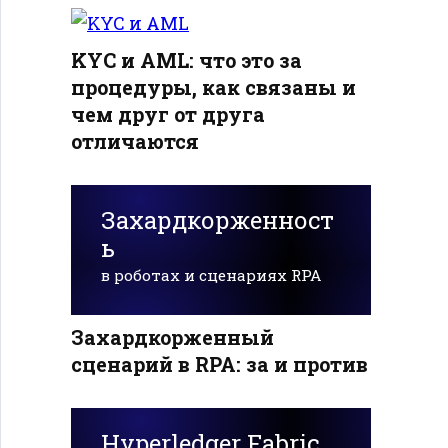
KYC и AML: что это за
процедуры, как связаны и
чем друг от друга
отличаются
Захардкорженност
ь
в роботах и сценариях RPA
Захардкорженный
сценарий в RPA: за и против
Hyperledger Fabric