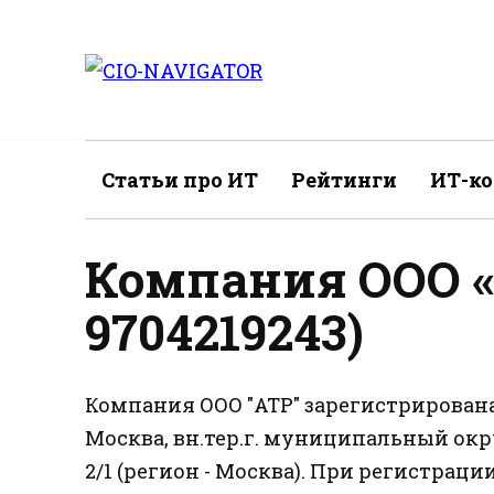
Перейти
к
содержанию
Статьи про ИТ
Рейтинги
ИТ-к
Компания ООО «
9704219243)
Компания ООО "АТР" зарегистрирована 2
Москва, вн.тер.г. муниципальный окр
2/1 (регион - Москва). При регистрац