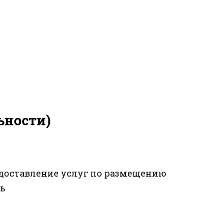
ьности)
редоставление услуг по размещению
ть