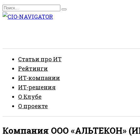
Перейти
Search
к
for:
содержанию
Статьи про ИТ
Рейтинги
ИТ-компании
ИТ-решения
О Клубе
О проекте
Компания ООО «АЛЬТЕКОН» (ИН