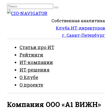
Перейти
Search
к
for:
содержанию
Собственная аналитика
Клуба ИТ-директоров
г. Санкт-Петербург
Статьи про ИТ
Рейтинги
ИТ-компании
ИТ-решения
О Клубе
О проекте
Компания ООО «А1 ВИЖН»