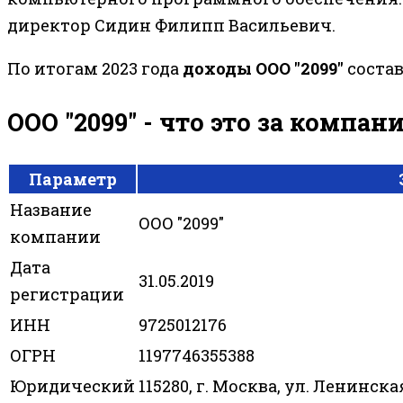
директор Сидин Филипп Васильевич.
По итогам 2023 года
доходы ООО "2099"
состав
ООО "2099" - что это за компан
Параметр
Название
ООО "2099"
компании
Дата
31.05.2019
регистрации
ИНН
9725012176
ОГРН
1197746355388
Юридический
115280, г. Москва, ул. Ленинская 