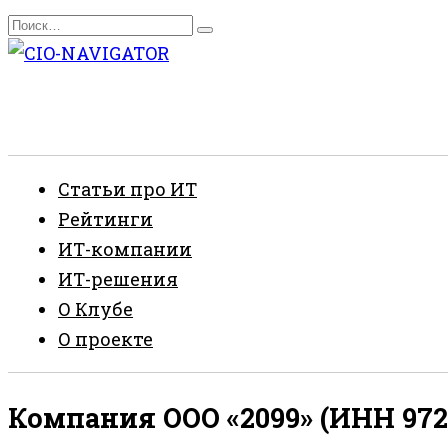
Перейти
Search
к
for:
содержанию
Статьи про ИТ
Рейтинги
ИТ-компании
ИТ-решения
О Клубе
О проекте
Компания ООО «2099» (ИНН 972