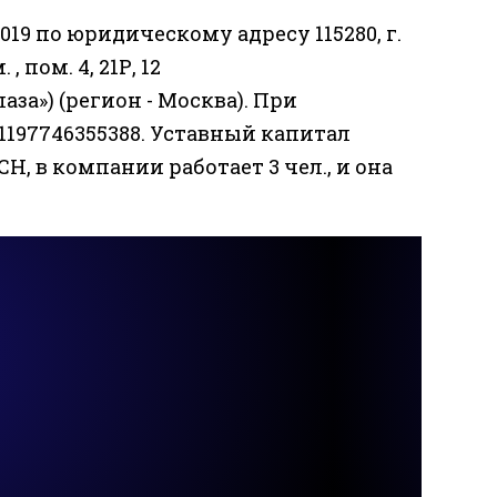
019 по юридическому адресу 115280, г.
, пом. 4, 21Р, 12
а») (регион - Москва). При
1197746355388. Уставный капитал
СН, в компании работает 3 чел., и она