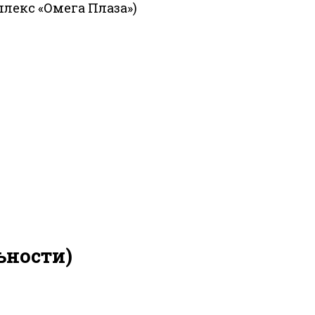
екс «Омега Плаза»)
ьности)