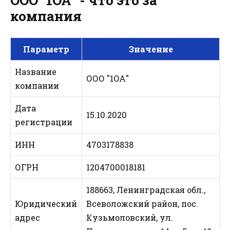
ООО "1ОА" - что это за
компания
Параметр
Значение
Название
ООО "1ОА"
компании
Дата
15.10.2020
регистрации
ИНН
4703178838
ОГРН
1204700018181
188663, Ленинградская обл.,
Юридический
Всеволожский район, пос.
адрес
Кузьмоловский, ул.