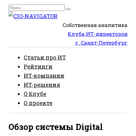
Перейти
Search
к
for:
содержанию
Собственная аналитика
Клуба ИТ-директоров
г. Санкт-Петербург
Статьи про ИТ
Рейтинги
ИТ-компании
ИТ-решения
О Клубе
О проекте
Обзор системы Digital