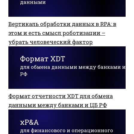
данными
Вертикаль обработки данных в RPA: в
этом и есть смысл роботизации –
убрать человеческий фактор
Формат XDT
для обмена данными между банками и Ц
РФ
Формат отчетности XDT для обмена
данными между банками и ЦБ РФ
xP&A
для финансового и операционного