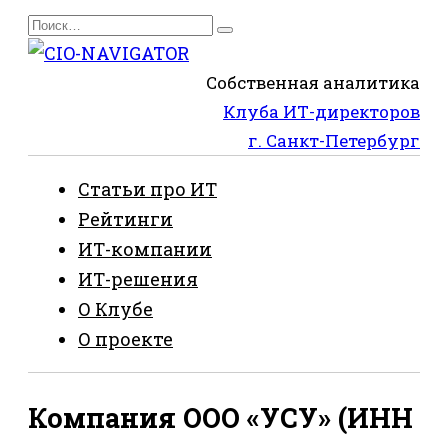
Перейти
Search
к
for:
содержанию
Собственная аналитика
Клуба ИТ-директоров
г. Санкт-Петербург
Статьи про ИТ
Рейтинги
ИТ-компании
ИТ-решения
О Клубе
О проекте
Компания ООО «УСУ» (ИНН